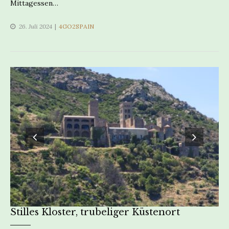
Mittagessen…
CATEGORIES
26. Juli 2024
4GO2SPAIN
Stilles Kloster, trubeliger Küstenort