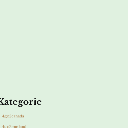
Kategorie
4go2canada
4go2england