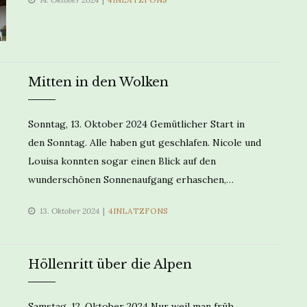
Mitten in den Wolken
Sonntag, 13. Oktober 2024 Gemütlicher Start in
den Sonntag. Alle haben gut geschlafen. Nicole und
Louisa konnten sogar einen Blick auf den
wunderschönen Sonnenaufgang erhaschen,…
CATEGORIES
13. Oktober 2024
4INLATZFONS
Höllenritt über die Alpen
Samstag, 12. Oktober 2024 Nur weil man früh