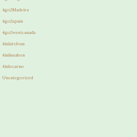
4go2Madeira
4go2spain
4go2westcanada
4inlatzfons
4inlissabon
4inlocarno
Uncategorized